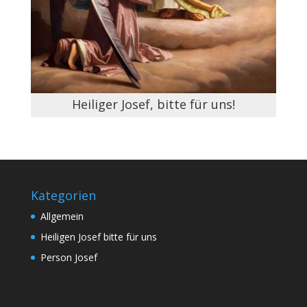
Heiliger Josef, bitte für uns!
Kategorien
Allgemein
Heiligen Josef bitte für uns
Person Josef