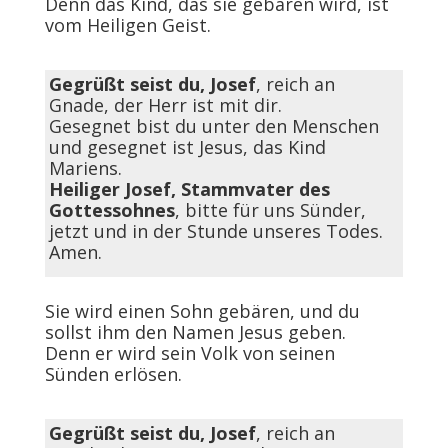
Denn das Kind, das sie gebären wird, ist
vom Heiligen Geist.
Gegrüßt seist du, Josef
, reich an
Gnade, der Herr ist mit dir.
Gesegnet bist du unter den Menschen
und gesegnet ist Jesus, das Kind
Mariens.
Heiliger Josef, Stammvater des
Gottessohnes
, bitte für uns Sünder,
jetzt und in der Stunde unseres Todes.
Amen.
Sie wird einen Sohn gebären, und du
sollst ihm den Namen Jesus geben.
Denn er wird sein Volk von seinen
Sünden erlösen.
Gegrüßt seist du, Josef
, reich an